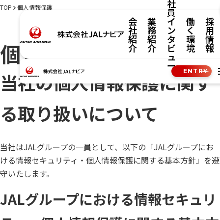
社
TOP
個人情報保護
員
会
業
イ
働
採
社
務
ン
く
用
紹
紹
タ
環
情
個人情報保護
介
介
ビ
境
報
ュ
ー
ENTRY
当社の個人情報保護に関す
る取り扱いについて
当社はJALグループの一員として、以下の「JALグループにお
ける情報セキュリティ・個人情報保護に関する基本方針」を遵
守いたします。
JALグループにおける情報セキュリ