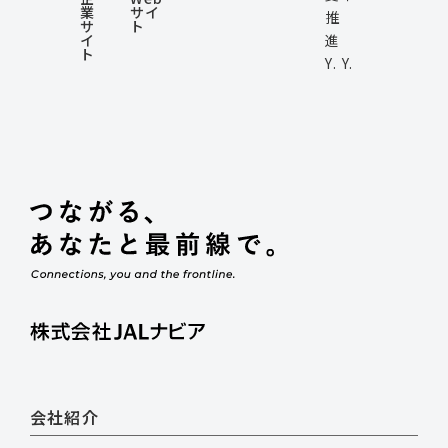
業
サイ
推
サ
ト
イ
進
ト
Y. Y.
会社紹介