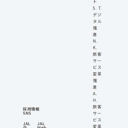
ト
S. T.
デジ
タル
推
進
N.
K.
旅客
サー
ビス
変革
推
進
A.
H.
旅客
採用情報
SNS
サー
ビス
JAL
JAL
変革
企
Web