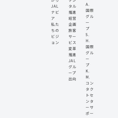
かり
デジ
A.
JAL
タル
国際
ナビ
推進
グル
ア
経営
ー
私た
企画
プ
ちの
旅客
S.
ビジ
サー
H.
ョン
ビス
国際
変革
グル
推進
ー
JAL
プ
グル
K.
ープ
M.
出向
コン
タク
トセ
ンタ
ーサ
ポー