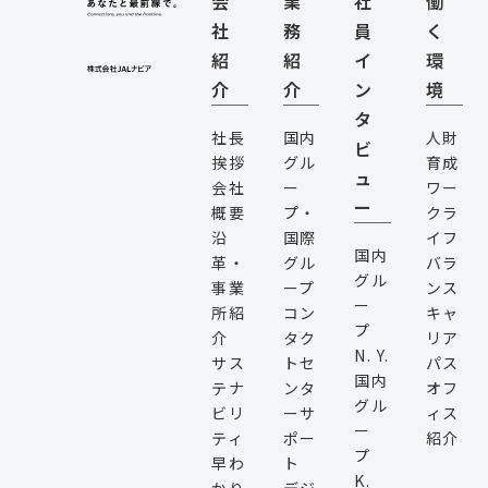
会
業
社
働
社
務
員
く
紹
紹
イ
環
介
介
ン
境
タ
社長
国内
人財
ビ
挨拶
グル
育成
ュ
会社
ー
ワー
ー
概要
プ・
クラ
沿
国際
イフ
国内
革・
グル
バラ
グル
事業
ープ
ンス
ー
所紹
コン
キャ
プ
介
タク
リア
N. Y.
サス
トセ
パス
国内
テナ
ンタ
オフ
グル
ビリ
ーサ
ィス
ー
ティ
ポー
紹介
プ
早わ
ト
K.