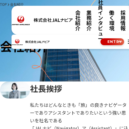
社
TOP
会社紹介
員
会
業
イ
働
採
社
務
ン
く
用
紹
紹
タ
環
情
介
介
ビ
境
報
ュ
ー
会社紹介
ENTRY
社長挨拶
私たちはどんなときも「旅」の良きナビゲータ
ーでありアシスタントでありたいという強い思
いを社名である
「JALナビ（Navigator）ア（Assistant）」に込