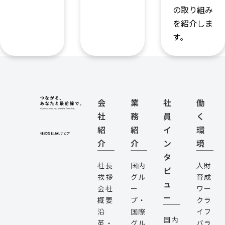
の取り組み
を紹介しま
す。
会
業
社
働
社
務
員
く
紹
紹
イ
環
介
介
ン
境
タ
社長
国内
人財
ビ
挨拶
グル
育成
ュ
会社
ー
ワー
ー
概要
プ・
クラ
沿
国際
イフ
国内
革・
グル
バラ