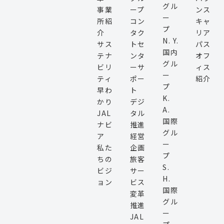
グル
事業
ープ
ンス
ー
所紹
コン
キャ
プ
介
タク
リア
N. Y.
サス
トセ
パス
国内
テナ
ンタ
オフ
グル
ビリ
ーサ
ィス
ー
ティ
ポー
紹介
プ
早わ
ト
K.
かり
デジ
A.
JAL
タル
国際
ナビ
推進
グル
ア
経営
ー
私た
企画
プ
ちの
旅客
S.
ビジ
サー
H.
ョン
ビス
国際
変革
グル
推進
ー
JAL