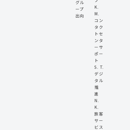
プ
グル
K.
ープ
M.
出向
コン
タク
トセ
ンタ
ーサ
ポー
ト
S. T.
デジ
タル
推
進
N.
K.
旅客
サー
ビス