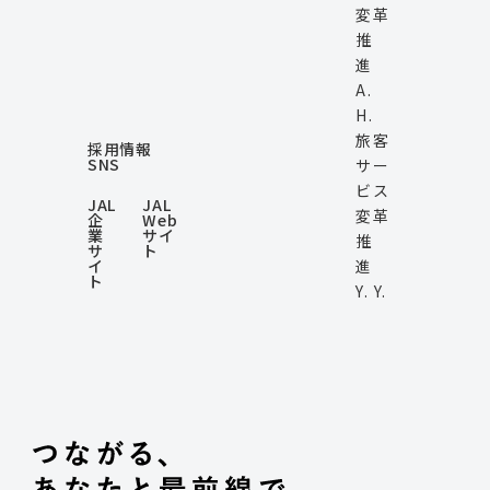
変革
推
進
A.
H.
旅客
採用情報
SNS
サー
ビス
JAL
JAL
変革
企
Web
業
サイ
推
サ
ト
イ
進
ト
Y. Y.